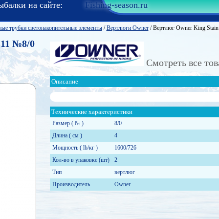
ыбалки на сайте:
Fishing-season.ru
е трубки светонакопительные элементы
/
Вертлюги Owner
/
Вертлюг Owner King Stai
-11 №8/0
Смотреть все тов
Описание
Технические характериcтики
Размер ( № )
8/0
Длина ( см )
4
Мощность ( lb/кг )
1600/726
Кол-во в упаковке (шт)
2
Тип
вертлюг
Производитель
Owner