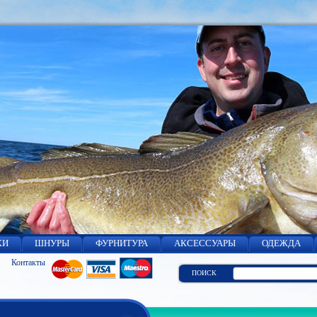
КИ
ШНУРЫ
ФУРНИТУРА
АКСЕССУАРЫ
ОДЕЖДА
Контакты
ПОИСК