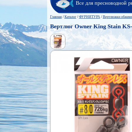
Все для пресноводной р
Главная
/
Каталог
/
ФУРНИТУРА
/
Вертлюжки обжимны
Вертлюг Owner King Stain KS