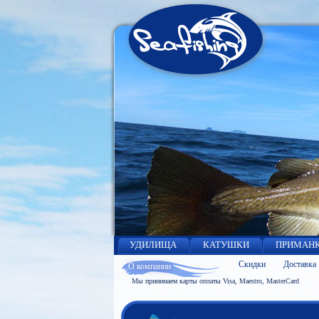
УДИЛИЩА
КАТУШКИ
ПРИМАН
Скидки
Доставка
О компании
Мы принимаем карты оплаты Visa, Maestro, MasterCard