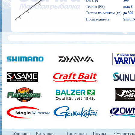
Вес (гр)
300
Тест по (PE)
max 8
Тест по приманкам (гр)
до 500
Производитель
Smith/
Удилища
Катушки
Приманки
Шнуры
Фурнитур