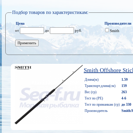
Подбор товаров по характеристикам:
Цена
Производители
от
до
руб.
Smith
Применить
Smith Offshore Sti
Длина(м)
1.59
Транспорт.длина(см)
159
Вес (гр)
263
Тест по (PE)
4-6
Тест по приманкам (гр)
до 330
Производитель
Smith/