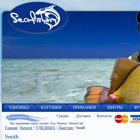
УДИЛИЩА
КАТУШКИ
ПРИМАНКИ
ШНУРЫ
ФУ
Скидки
Доставка
Контакты
О компании
Мы принимаем карты оплаты Visa, Maestro, MasterCard
Главная
/
Каталог
/
УДИЛИЩА
/
Джиггинг
/
Smith
Smith