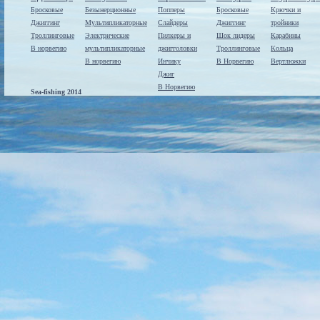
Бросковые
Безынерционные
Попперы
Бросковые
Крючки и
Джиггинг
Мультипликаторные
Слайдеры
Джиггинг
тройники
Троллинговые
Электрические
Пилкеры и
Шок лидеры
Карабины
В норвегию
мультипликаторные
джигголовки
Троллинговые
Кольца
В норвегию
Инчику
В Норвегию
Вертлюжки
Джиг
В Норвегию
Sea-fishing 2014