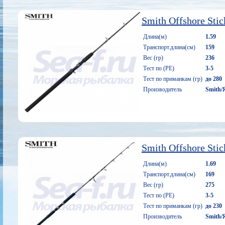
Smith Offshore St
Длина(м)
1.59
Транспорт.длина(см)
159
Вес (гр)
236
Тест по (PE)
3-5
Тест по приманкам (гр)
до 280
Производитель
Smith/
Smith Offshore Sti
Длина(м)
1.69
Транспорт.длина(см)
169
Вес (гр)
275
Тест по (PE)
3-5
Тест по приманкам (гр)
до 230
Производитель
Smith/