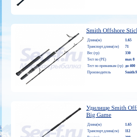
Smith Offshore Sti
Длина(м)
1.65
Транспорт.длина(см)
71
Вес (гр)
330
Тест по (PE)
max 8
Тест по приманкам (гр)
до 400
Производитель
Smith/
Удилище Smith Offs
Big Game
Длина(м)
1.65
Транспорт.длина(см)
112