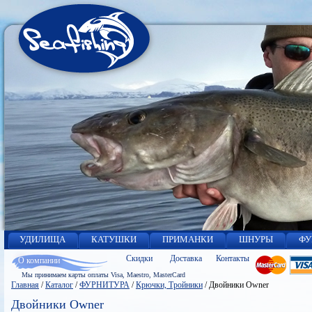
УДИЛИЩА
КАТУШКИ
ПРИМАНКИ
ШНУРЫ
ФУ
Скидки
Доставка
Контакты
О компании
Мы принимаем карты оплаты Visa, Maestro, MasterCard
Главная
/
Каталог
/
ФУРНИТУРА
/
Крючки, Тройники
/
Двойники Owner
Двойники Owner