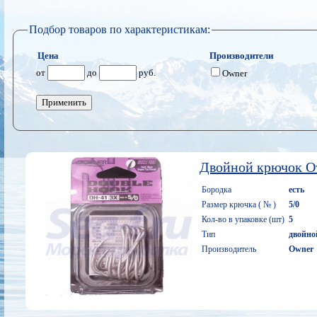
Подбор товаров по характеристикам:
Цена
Производители
от
до
руб.
Owner
Применить
Двойной крючок O
Бородка
есть
Размер крючка ( № )
5/0
Кол-во в упаковке (шт)
5
Тип
двойно
Производитель
Owner