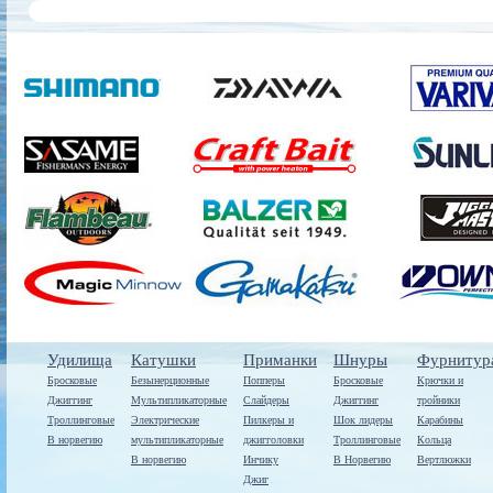
Удилища
Катушки
Приманки
Шнуры
Фурнитур
Бросковые
Безынерционные
Попперы
Бросковые
Крючки и
Джиггинг
Мультипликаторные
Слайдеры
Джиггинг
тройники
Троллинговые
Электрические
Пилкеры и
Шок лидеры
Карабины
В норвегию
мультипликаторные
джигголовки
Троллинговые
Кольца
В норвегию
Инчику
В Норвегию
Вертлюжки
Джиг